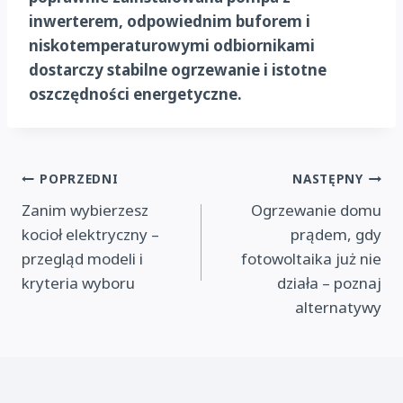
inwerterem, odpowiednim buforem i
niskotemperaturowymi odbiornikami
dostarczy stabilne ogrzewanie i istotne
oszczędności energetyczne.
Nawigacja
POPRZEDNI
NASTĘPNY
Zanim wybierzesz
Ogrzewanie domu
wpisu
kocioł elektryczny –
prądem, gdy
przegląd modeli i
fotowoltaika już nie
kryteria wyboru
działa – poznaj
alternatywy