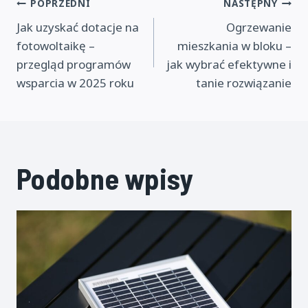
Nawigacja
POPRZEDNI
NASTĘPNY
Jak uzyskać dotacje na
Ogrzewanie
wpisu
fotowoltaikę –
mieszkania w bloku –
przegląd programów
jak wybrać efektywne i
wsparcia w 2025 roku
tanie rozwiązanie
Podobne wpisy