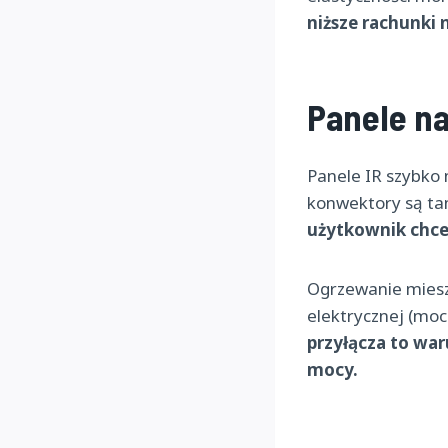
niższe rachunki n
Panele n
Panele IR szybko 
konwektory są tan
użytkownik chce
Ogrzewanie miesz
elektrycznej (moc
przyłącza to wa
mocy.