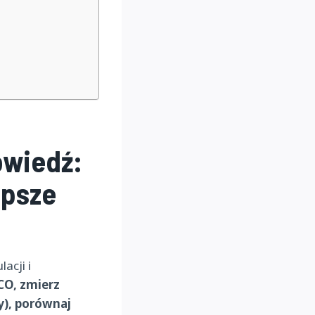
owiedź:
epsze
acji i
CO, zmierz
y), porównaj