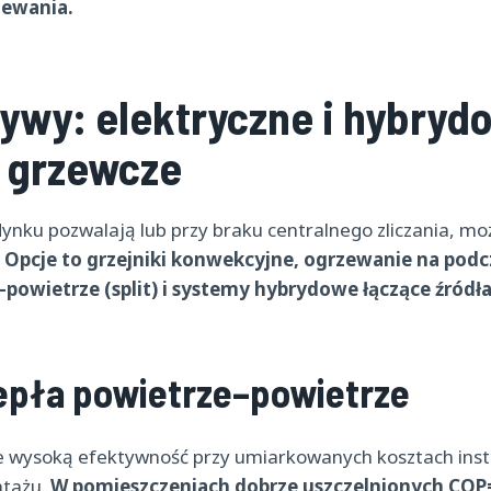
zewania.
tywy: elektryczne i hybryd
 grzewcze
ynku pozwalają lub przy braku centralnego zliczania, m
.
Opcje to grzejniki konwekcyjne, ogrzewanie na pod
–powietrze (split) i systemy hybrydowe łączące źródła
epła powietrze–powietrze
 wysoką efektywność przy umiarkowanych kosztach instal
ntażu.
W pomieszczeniach dobrze uszczelnionych COP