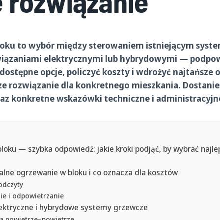
e rozwiązanie
oku to wybór między sterowaniem istniejącym sys
wiązaniami elektrycznymi lub hybrydowymi —
podpow
ć dostępne opcje, policzyć koszty i wdrożyć najtańsze 
ze rozwiązanie dla konkretnego mieszkania.
Dostanies
az konkretne wskazówki techniczne i administracyjn
oku — szybka odpowiedź: jakie kroki podjąć, by wybrać najle
ralne ogrzewanie w bloku i co oznacza dla kosztów
odczyty
e i odpowietrzanie
lektryczne i hybrydowe systemy grzewcze
a powietrze–powietrze