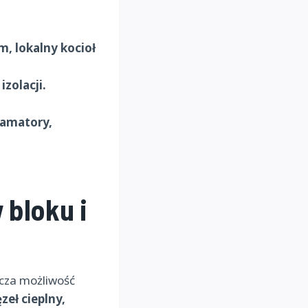
, lokalny kocioł
zolacji.
ramatory,
 bloku i
icza możliwość
eł cieplny,