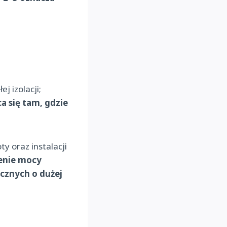
j izolacji;
a się tam, gdzie
 oraz instalacji
zenie mocy
cznych o dużej