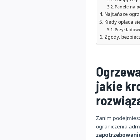
Panele na p
Najtańsze ogrz
Kiedy opłaca si
Przykładowe
Zgody, bezpiec
Ogrzewa
jakie kr
rozwiąz
Zanim podejmiesz 
ograniczenia adm
zapotrzebowanie 