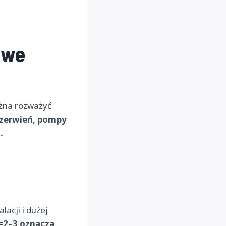
owe
ożna rozważyć
czerwień, pompy
.
acji i dużej
=2–3 oznacza