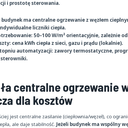
cji i prostotę sterowania.
 budynek ma centralne ogrzewanie z węzłem cieplnym
ndywidualne liczniki ciepła.
trzebowanie: 50–100 W/m² orientacyjnie, zależnie od i
ty: cena kWh ciepła z sieci, gazu i prądu (lokalnie).
stopniu automatyzacji: zawory termostatyczne, prog
 sterowniki.
ła centralne ogrzewanie w
cza dla kosztów
ciej jest centralne zasilanie (ciepłownia/węzeł), co ogran
epła, ale daje stabilność.
Jeżeli budynek ma wspólny węz