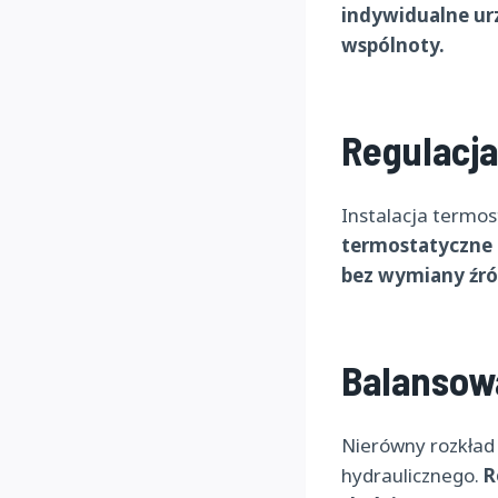
indywidualne ur
wspólnoty.
Regulacja
Instalacja termos
termostatyczne i
bez wymiany źród
Balansowa
Nierówny rozkład 
hydraulicznego.
R