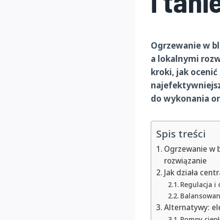
i tani
Ogrzewanie w bl
a lokalnymi roz
kroki, jak oceni
najefektywniejs
do wykonania or
Spis treści
Ogrzewanie w bl
rozwiązanie
Jak działa cent
Regulacja i 
Balansowani
Alternatywy: e
Pompy ciepł