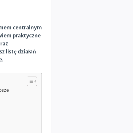
temem centralnym
iem praktyczne
oraz
z listę działań
e.
psze