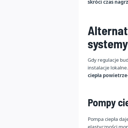
skróci czas nagr
Alterna
systemy
Gdy regulacje bud
instalacje lokalne
ciepła powietrze
Pompy ci
Pompa ciepła daje
elastyczności mo