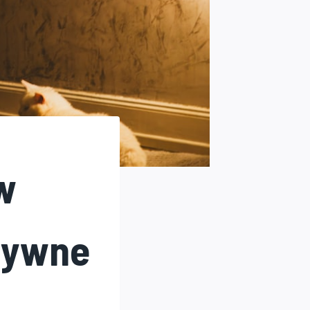
w
ktywne