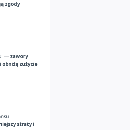
ją zgody
nki —
zawory
 obniżą zużycie
ansu
ejszy straty i