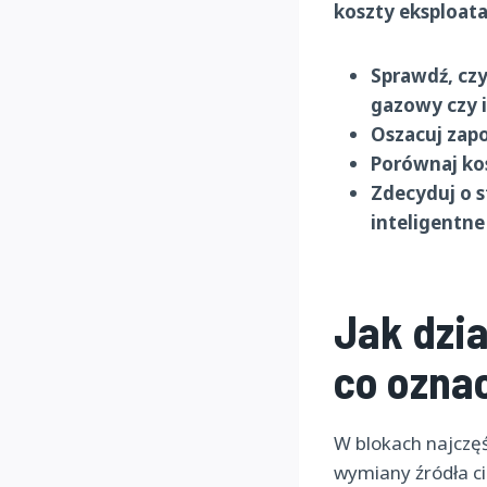
koszty eksploata
Sprawdź, czy
gazowy czy i
Oszacuj zapo
Porównaj kosz
Zdecyduj o 
inteligentne
Jak dzia
co ozna
W blokach najczęś
wymiany źródła ci