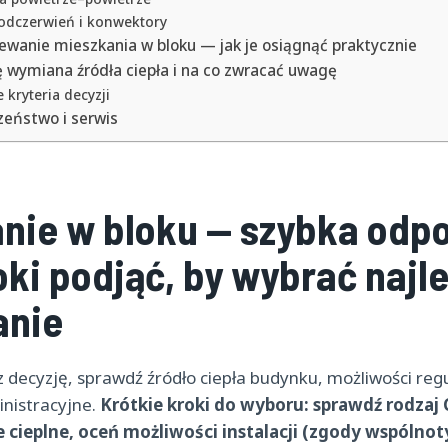
odczerwień i konwektory
ewanie mieszkania w bloku — jak je osiągnąć praktycznie
ę wymiana źródła ciepła i na co zwracać uwagę
 kryteria decyzji
zeństwo i serwis
nie w bloku — szybka odp
oki podjąć, by wybrać najl
anie
decyzję, sprawdź źródło ciepła budynku, możliwości regul
inistracyjne.
Krótkie kroki do wyboru: sprawdź rodzaj 
cieplne, oceń możliwości instalacji (zgody wspólnot