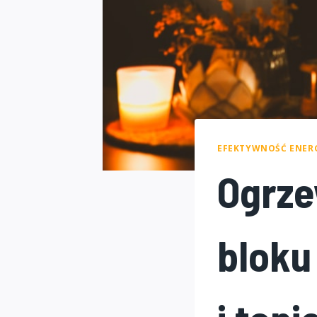
EFEKTYWNOŚĆ ENER
Ogrze
bloku