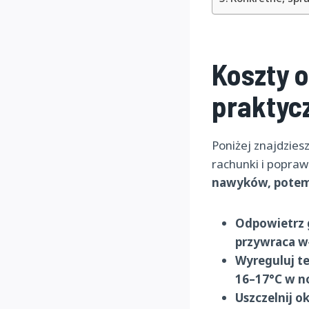
Koszty 
praktyc
Poniżej znajdzies
rachunki i poprawi
nawyków, potem
Odpowietrz g
przywraca w
Wyreguluj t
16–17°C w no
Uszczelnij o