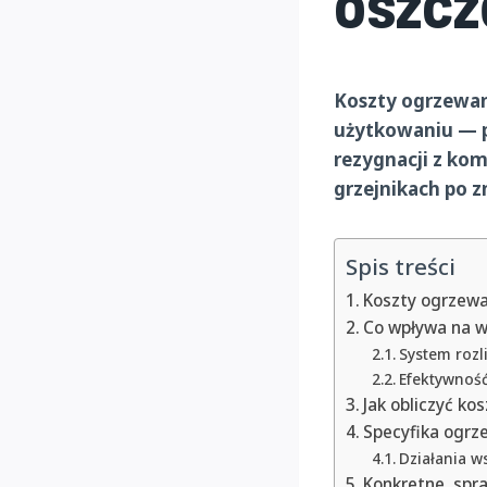
oszcz
Koszty ogrzewan
użytkowaniu — po
rezygnacji z kom
grzejnikach po z
Spis treści
Koszty ogrzewa
Co wpływa na w
System rozl
Efektywność 
Jak obliczyć ko
Specyfika ogrz
Działania w
Konkretne, spr