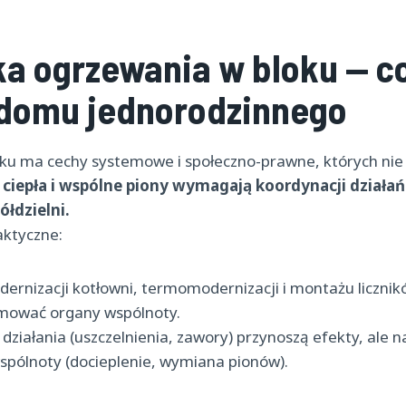
ka ogrzewania w bloku — co
 domu jednorodzinnego
ku ma cechy systemowe i społeczno-prawne, których ni
 ciepła i wspólne piony wymagają koordynacji działa
ółdzielni.
ktyczne:
ernizacji kotłowni, termomodernizacji i montażu liczni
mować organy wspólnoty.
działania (uszczelnienia, zawory) przynoszą efekty, ale naj
spólnoty (docieplenie, wymiana pionów).