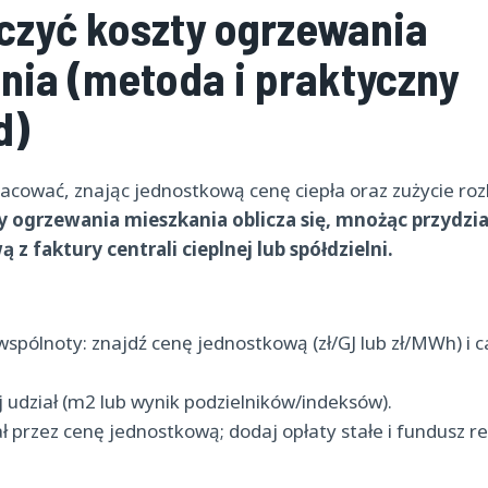
iczyć koszty ogrzewania
nia (metoda i praktyczny
d)
cować, znając jednostkową cenę ciepła oraz zużycie roz
y ogrzewania mieszkania oblicza się, mnożąc przydzia
z faktury centrali cieplnej lub spółdzielni.
spólnoty: znajdź cenę jednostkową (zł/GJ lub zł/MWh) i c
 udział (m2 lub wynik podzielników/indeksów).
 przez cenę jednostkową; dodaj opłaty stałe i fundusz r