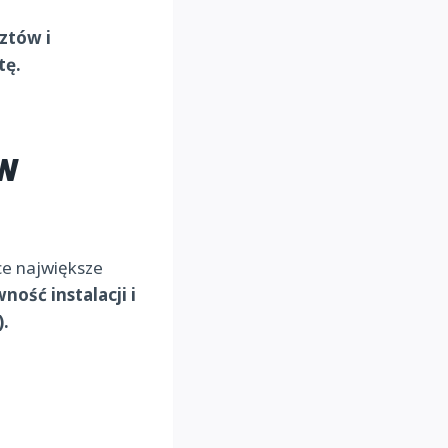
ztów i
tę.
w
ce największe
ność instalacji i
).