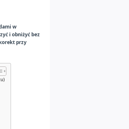
ędami w
zyć i obniżyć bez
korekt przy
zu)