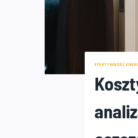
EFEKTYWNOŚĆ ENER
Koszt
anali