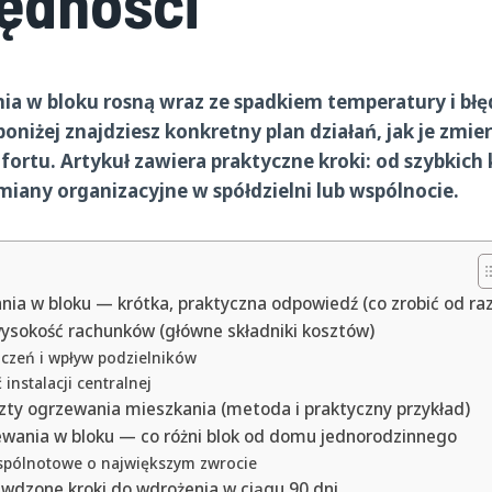
ędności
ia w bloku rosną wraz ze spadkiem temperatury i bł
niżej znajdziesz konkretny plan działań, jak je zmier
fortu.
Artykuł zawiera praktyczne kroki: od szybkich 
miany organizacyjne w spółdzielni lub wspólnocie.
nia w bloku — krótka, praktyczna odpowiedź (co zrobić od ra
ysokość rachunków (główne składniki kosztów)
iczeń i wpływ podzielników
instalacji centralnej
szty ogrzewania mieszkania (metoda i praktyczny przykład)
ewania w bloku — co różni blok od domu jednorodzinnego
spólnotowe o największym zwrocie
awdzone kroki do wdrożenia w ciągu 90 dni