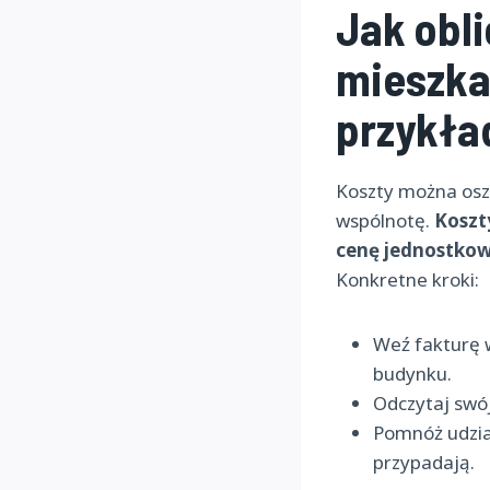
Jak obl
mieszka
przykła
Koszty można osza
wspólnotę.
Koszt
cenę jednostkową 
Konkretne kroki:
Weź fakturę w
budynku.
Odczytaj swój
Pomnóż udział
przypadają.