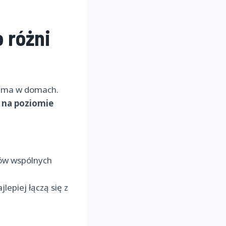
 różni
e ma w domach.
ń na poziomie
ków wspólnych
lepiej łączą się z