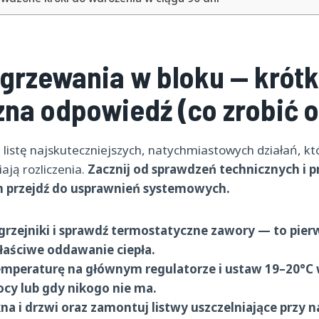
ogrzewania w bloku — krótk
zna odpowiedź (co zrobić o
z listę najskuteczniejszych, natychmiastowych działań, kt
ają rozliczenia.
Zacznij od sprawdzeń technicznych i p
 przejdź do usprawnień systemowych.
rzejniki i sprawdź termostatyczne zawory — to pierw
łaściwe oddawanie ciepła.
emperaturę na głównym regulatorze i ustaw 19–20°C 
cy lub gdy nikogo nie ma.
kna i drzwi oraz zamontuj listwy uszczelniające przy 