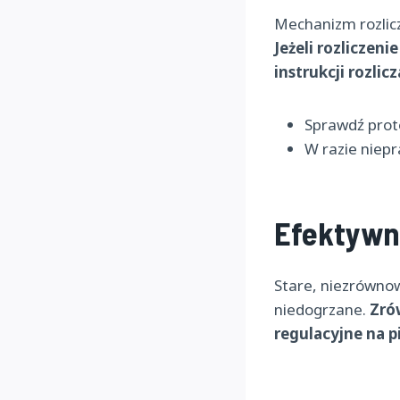
Mechanizm rozlicz
Jeżeli rozliczen
instrukcji rozlicz
Sprawdź proto
W razie niepr
Efektywno
Stare, niezrównow
niedogrzane.
Zró
regulacyjne na p