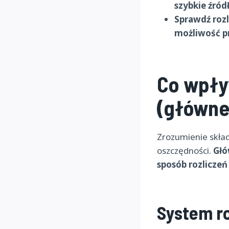
szybkie źród
Sprawdź rozl
możliwość pr
Co wpły
(główne
Zrozumienie skła
oszczędności.
Głó
sposób rozliczeń
System ro