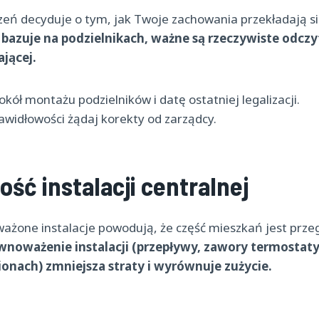
eń decyduje o tym, jak Twoje zachowania przekładają si
ie bazuje na podzielnikach, ważne są rzeczywiste odczy
ającej.
kół montażu podzielników i datę ostatniej legalizacji.
awidłowości żądaj korekty od zarządcy.
ść instalacji centralnej
ażone instalacje powodują, że część mieszkań jest prze
wnoważenie instalacji (przepływy, zawory termostat
ionach) zmniejsza straty i wyrównuje zużycie.