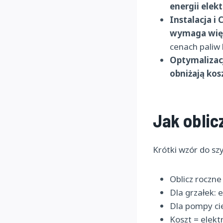
energii elek
Instalacja i 
wymaga wię
cenach paliw
Optymalizac
obniżają kos
Jak oblic
Krótki wzór do szy
Oblicz roczne
Dla grzałek:
Dla pompy ci
Koszt = elek