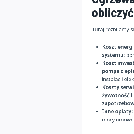
obliczyć
Tutaj rozbijamy s
Koszt energi
systemu;
por
Koszt inwest
pompa ciepła
instalacji ele
Koszty serwi
żywotność i 
zapotrzebow
Inne opłaty:
mocy umownej