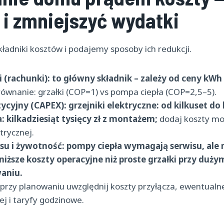
 i zmniejszyć wydatki
kładniki kosztów i podajemy sposoby ich redukcji.
i (rachunki):
to główny składnik – zależy od ceny kWh
ównanie: grzałki (COP=1) vs pompa ciepła (COP=2,5–5).
ycyjny (CAPEX):
grzejniki elektryczne: od kilkuset do k
: kilkadziesiąt tysięcy zł z montażem;
dodaj koszty mo
ktrycznej.
su i żywotność:
pompy ciepła wymagają serwisu, ale 
niższe koszty operacyjne niż proste grzałki przy duży
aniu.
przy planowaniu uwzględnij koszty przyłącza, ewentualn
 i taryfy godzinowe.