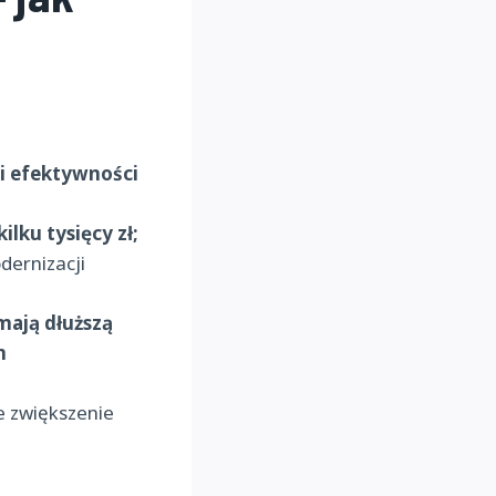
 i efektywności
ilku tysięcy zł;
dernizacji
mają dłuższą
m
e zwiększenie