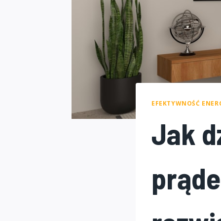
EFEKTYWNOŚĆ ENER
Jak d
prąde