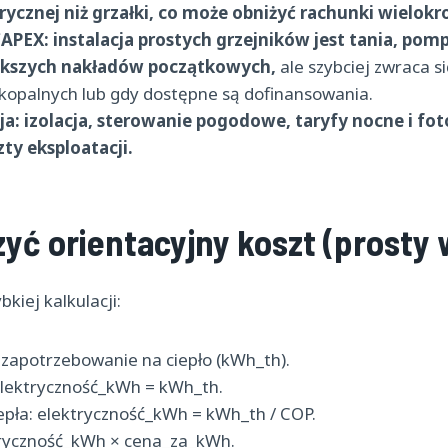
trycznej niż grzałki, co może obniżyć rachunki wielokr
CAPEX:
instalacja prostych grzejników jest tania, pomp
kszych nakładów początkowych,
ale szybciej zwraca s
 kopalnych lub gdy dostępne są dofinansowania.
ja:
izolacja, sterowanie pogodowe, taryfy nocne i fo
zty eksploatacji.
zyć orientacyjny koszt (prosty 
bkiej kalkulacji:
 zapotrzebowanie na ciepło (kWh_th).
 elektryczność_kWh = kWh_th.
epła: elektryczność_kWh = kWh_th / COP.
tryczność_kWh × cena_za_kWh.