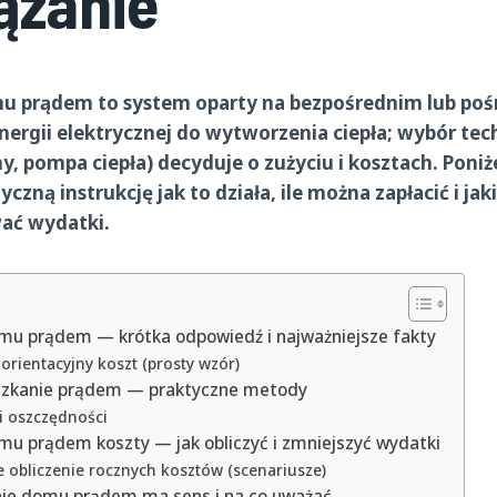
ązanie
 prądem to system oparty na bezpośrednim lub po
ergii elektrycznej do wytworzenia ciepła; wybór tech
ny, pompa ciepła) decyduje o zużyciu i kosztach.
Poniż
czną instrukcję jak to działa, ile można zapłacić i jak
ać wydatki.
u prądem — krótka odpowiedź i najważniejsze fakty
 orientacyjny koszt (prosty wzór)
eszkanie prądem — praktyczne metody
i oszczędności
u prądem koszty — jak obliczyć i zmniejszyć wydatki
 obliczenie rocznych kosztów (scenariusze)
ie domu prądem ma sens i na co uważać