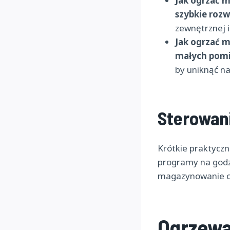
Jak ogrzać 
szybkie roz
zewnętrznej i
Jak ogrzać 
małych pomie
by uniknąć n
Sterowani
Krótkie praktyczn
programy na godzi
magazynowanie ci
Ogrzewa