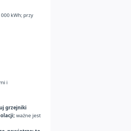
 000 kWh; przy
mi i
uj grzejniki
lacji;
ważne jest