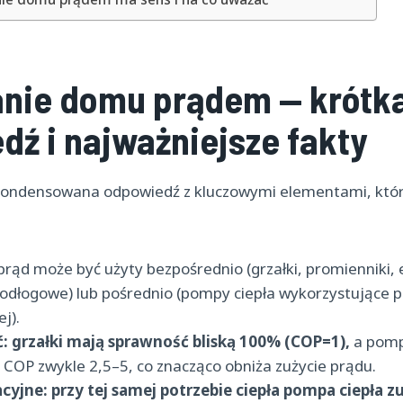
nie domu prądem — krótk
dź i najważniejsze fakty
skondensowana odpowiedź z kluczowymi elementami, któ
prąd może być użyty bezpośrednio (grzałki, promienniki, 
odłogowe) lub pośrednio (pompy ciepła wykorzystujące 
ej).
:
grzałki mają sprawność bliską 100% (COP=1),
a pomp
 COP zwykle 2,5–5, co znacząco obniża zużycie prądu.
cyjne:
przy tej samej potrzebie ciepła pompa ciepła z