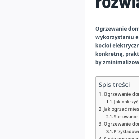
rozwi
Ogrzewanie domu
wykorzystaniu en
kocioł elektrycz
konkretną, prakty
by zminimalizow
Spis treści
Ogrzewanie dom
Jak obliczyć
Jak ogrzać mi
Sterowanie 
Ogrzewanie dom
Przykładowe
Kiedy ogrzewan