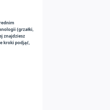
średnim
nologii (grzałki,
ej znajdziesz
ie kroki podjąć,