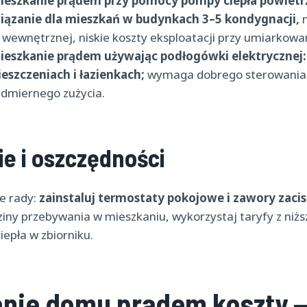
mieszkanie prądem przy pomocy pompy ciepła powietr
wiązanie dla mieszkań w budynkach 3–5 kondygnacji,
m
 wewnętrznej, niskie koszty eksploatacji przy umiarkowan
mieszkanie prądem używając podłogówki elektrycznej:
szczeniach i łazienkach;
wymaga dobrego sterowania i 
admiernego zużycia.
e i oszczędności
e rady:
zainstaluj termostaty pokojowe i zawory zaci
ny przebywania w mieszkaniu, wykorzystaj taryfy z niżs
epła w zbiorniku.
nie domu prądem koszty —