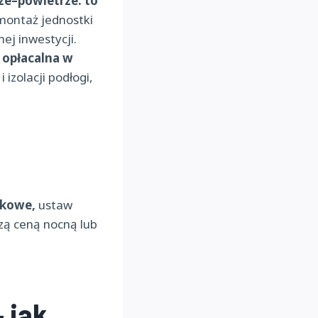
ze–powietrze:
to
ontaż jednostki
ej inwestycji.
opłacalna w
izolacji podłogi,
skowe,
ustaw
zą ceną nocną lub
 jak