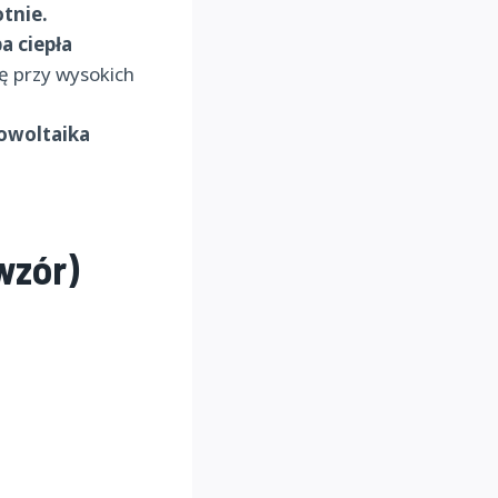
otnie.
a ciepła
ię przy wysokich
towoltaika
wzór)