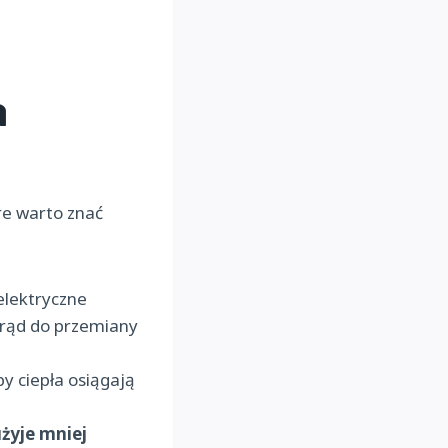
a
re warto znać
elektryczne
prąd do przemiany
y ciepła osiągają
użyje mniej